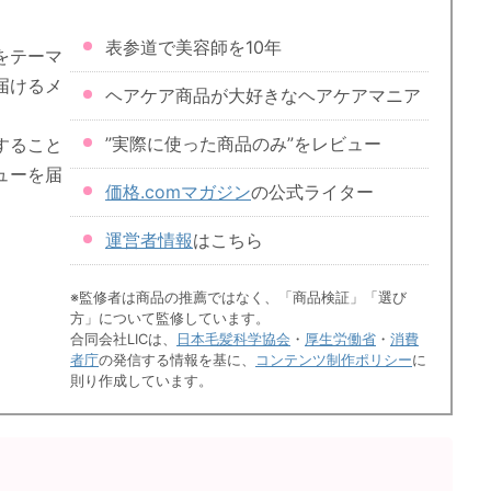
表参道で美容師を10年
をテーマ
届けるメ
ヘアケア商品が大好きなヘアケアマニア
”実際に使った商品のみ”をレビュー
すること
ューを届
価格.comマガジン
の公式ライター
運営者情報
はこちら
※監修者は商品の推薦ではなく、「商品検証」「選び
方」について監修しています。
合同会社LICは、
日本毛髪科学協会
・
厚生労働省
・
消費
者庁
の発信する情報を基に、
コンテンツ制作ポリシー
に
則り作成しています。