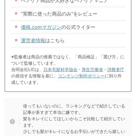
ヘアケア商品が大好きなヘアケアマニア
”実際に使った商品のみ”をレビュー
価格.comマガジン
の公式ライター
運営者情報
はこちら
※監修者は商品の推薦ではなく、「商品検証」「選び方」に
ついて監修しています。
合同会社LICは、
日本毛髪科学協会
・
厚生労働省
・
消費者庁
の発信する情報を基に、
コンテンツ制作ポリシー
に則り作
成しています。
使ってもいないのに、ランキングなどで紹介している
記事が多すぎて本当に嫌です。
髪をキレイにしてほしいからこそ比較して紹介してい
ます。
少しでも髪がキレイになるお手伝いができたら嬉しい