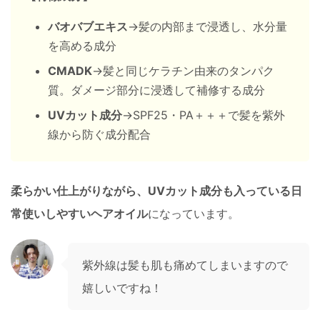
バオバブエキス
→髪の内部まで浸透し、水分量
を高める成分
CMADK
→髪と同じケラチン由来のタンパク
質。ダメージ部分に浸透して補修する成分
UVカット成分
→SPF25・PA＋＋＋で髪を紫外
線から防ぐ成分配合
柔らかい仕上がりながら、UVカット成分も入っている日
常使いしやすいヘアオイル
になっています。
紫外線は髪も肌も痛めてしまいますので
嬉しいですね！