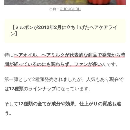
出典：
CHOUCHOU
【ミルボンが2012年2月に立ち上げたヘアケアライ
ン】
特に
ヘアオイル、ヘアミルクが代表的な商品で発売から時
間が経っているのにも関わらず、ファンが多い
んです。
第一弾として2種類発売されましたが、人気もあり
現在で
は12種類のラインナップ
になっています。
そして
12種類の全てが成分や効果、仕上がりの質感も違
う。