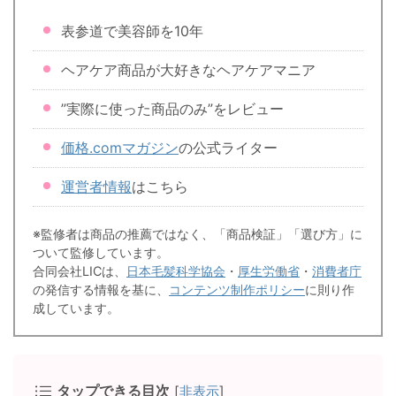
表参道で美容師を10年
ヘアケア商品が大好きなヘアケアマニア
”実際に使った商品のみ”をレビュー
価格.comマガジン
の公式ライター
運営者情報
はこちら
※監修者は商品の推薦ではなく、「商品検証」「選び方」に
ついて監修しています。
合同会社LICは、
日本毛髪科学協会
・
厚生労働省
・
消費者庁
の発信する情報を基に、
コンテンツ制作ポリシー
に則り作
成しています。
タップできる目次
[
非表示
]