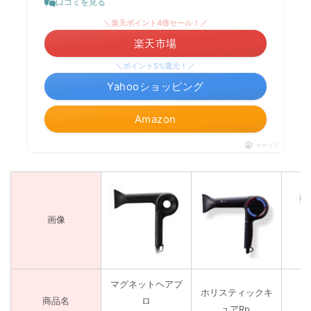
口コミを見る
＼楽天ポイント4倍セール！／
楽天市場
＼ポイント5%還元！／
Yahooショッピング
Amazon
ポチップ
画像
マグネットヘアプ
ホリスティックキ
商品名
ロ
ュアRp.